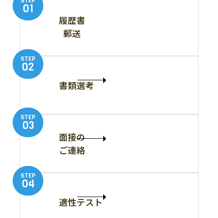
STEP
01
履歴書
郵送
STEP
02
書類選考
STEP
03
面接の
ご連絡
STEP
04
適性テスト