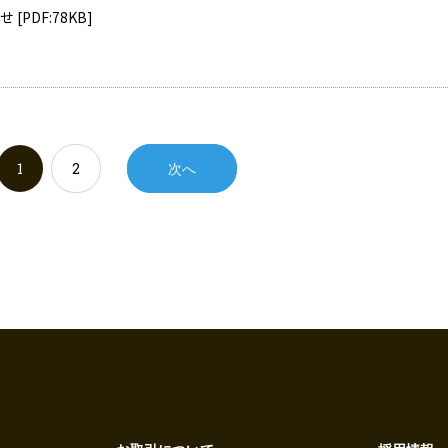
[PDF:78KB]
1
2
次へ